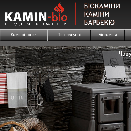
Камінні топки
Печі чавунні
Біокаміни