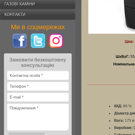
ГАЗОВІ КАМІНИ
КОНТАКТИ
Ми в соцмережах
Ціна:
ШхВхГ:
555
Замовити безкоштовну
Номінальна 
консультацію
ККД:
80 %
Діаметр ди
Вага:
175 кг
Виробник:
D