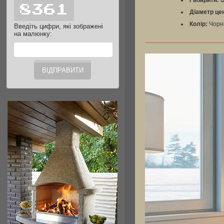
Габарити:
Ш
Діаметр цен
Колір:
Чорн
Введіть цифри, які зображені
на малюнку: