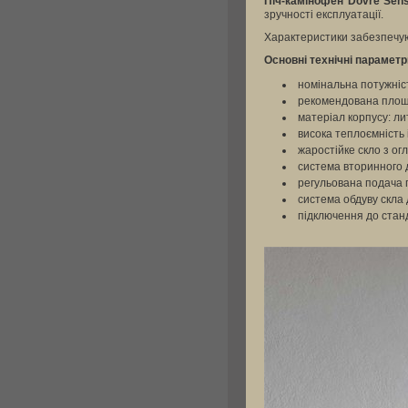
Піч-камінофен Dovre Sen
зручності експлуатації.
Характеристики забезпечую
Основні технічні параметр
номінальна потужніст
рекомендована площа 
матеріал корпусу: ли
висока теплоємність 
жаростійке скло з ог
система вторинного 
регульована подача 
система обдуву скла
підключення до стан