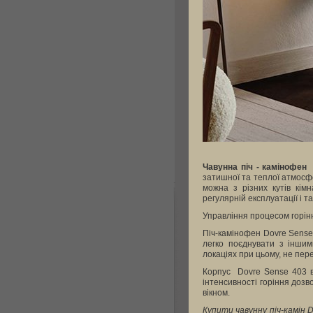
Чавунна піч - камінофен
затишної та теплої атмосфе
можна з різних кутів кім
регулярній експлуатації і 
Управління процесом горін
Піч-камінофен Dovre Sense 
легко поєднувати з іншим
локаціях при цьому, не пер
Корпус Dovre Sense 403 ви
інтенсивності горіння доз
вікном.
Купити чавунну піч-камін 