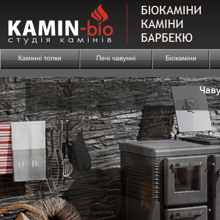
Камінні топки
Печі чавунні
Біокаміни