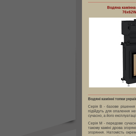
Водяна камінна
76x62W
Водяні камінні топки укра
Серія В - базове рішення 
підійдуть для опалення не
сучасно, а його експлуатаці
Серія М - передове сучасн
такому каміні дрова згоря
згоряння. Натомість окре