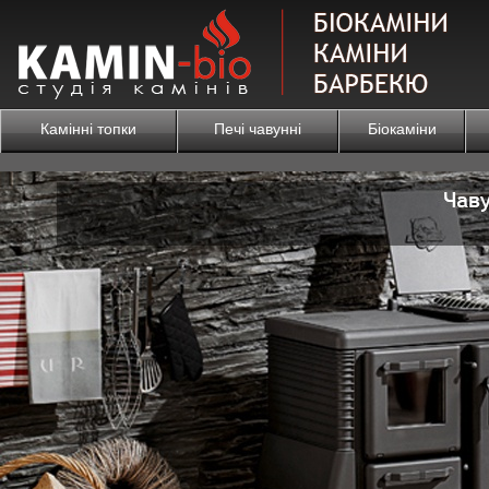
Камінні топки
Печі чавунні
Біокаміни