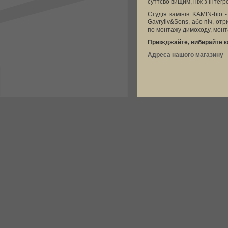
суттєво вищим, ніж з інтег
Студія камінів KAMIN-bio 
Gavryliv&Sons, або піч, о
по монтажу димоходу, монта
Приїжджайте, вибирайте к
Адреса нашого магазину