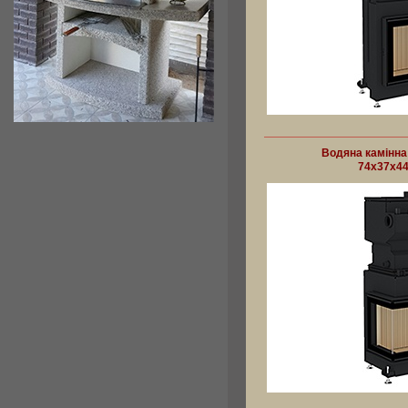
Водяна камінна
74x37x4