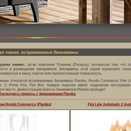
ая линия, встраиваемые биокамины
урная линия»
, пр-во компании Планика (Польша), интересна тем, что о
ости в размещении биокаминов. Биокамины этой серии исключают техни
ливаються в нишу, портал или горизонтальную поверхность.
линии относятся встраиваемые биокамины Planika: Rondo Commerce; Fire Lin
tic 3; Prime Fire; Fire Box. Каждое изделие имеет подробную инструкци
его место. Демонстрация работы биокаминов Planika проходит
Посмотреть проекты с биокаминами Planika
.
ин Rondo Commerce (Planika)
Fire Line Automatic 2 mod