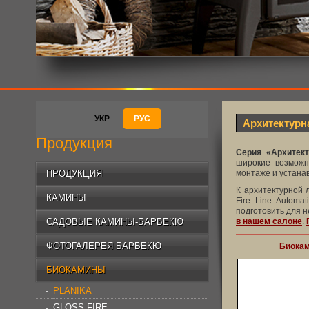
УКР
РУС
Архитектурн
Продукция
Серия «Архитект
широкие возможн
ПРОДУКЦИЯ
монтаже и устанав
К архитектурной 
КАМИНЫ
Fire Line Automa
подготовить для н
САДОВЫЕ КАМИНЫ-БАРБЕКЮ
в нашем салоне
.
ФОТОГАЛЕРЕЯ БАРБЕКЮ
Биокам
БИОКАМИНЫ
PLANIKA
GLOSS FIRE