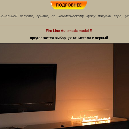
ональной валюте, гривне, по коммерческому курсу покупки евро, у
Fire Line Automatic model E
предлагается выбор цвета: металл и черный