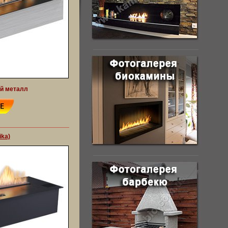
ый металл
ika)