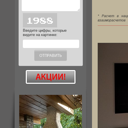
* Расчет в наци
взаиморасчетов
Введите цифры, которые
видите на картинке: