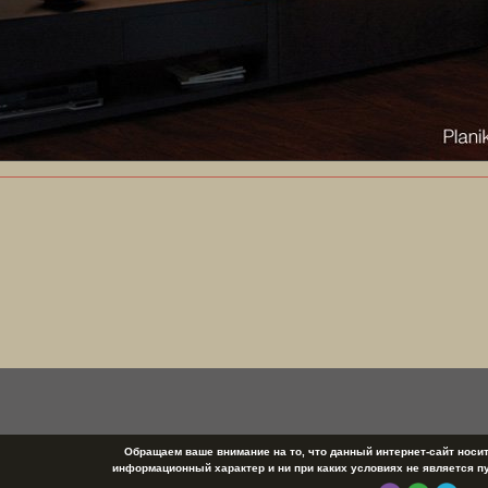
Обращаем ваше внимание на то, что данный интернет-сайт носи
информационный характер и ни при каких условиях не является п