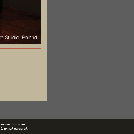
т исключительно
убличной офертой.