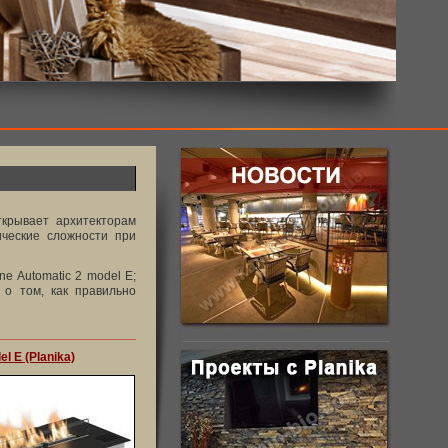
ткрывает архитекторам
ческие сложности при
e Automatic 2 model E;
ю о том, как правильно
el E (Planika)