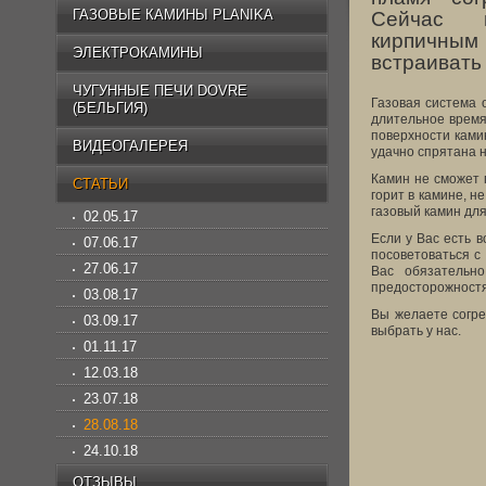
ГАЗОВЫЕ КАМИНЫ PLANIKA
Сейчас 
кирпичным
ЭЛЕКТРОКАМИНЫ
встраивать
ЧУГУННЫЕ ПЕЧИ DOVRE
Газовая система 
(БЕЛЬГИЯ)
длительное время 
поверхности ками
ВИДЕОГАЛЕРЕЯ
удачно спрятана н
Камин не сможет п
СТАТЬИ
горит в камине, 
газовый камин дл
02.05.17
Если у Вас есть 
07.06.17
посоветоваться с
27.06.17
Вас обязательн
предосторожностя
03.08.17
Вы желаете согр
03.09.17
выбрать у нас.
01.11.17
12.03.18
23.07.18
28.08.18
24.10.18
ОТЗЫВЫ