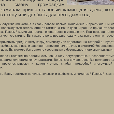
на смену громоздким
 каминам пришел газовый камин для дома, кот
 в стену или долбить для него дымоход.
обслуживания камина в своей работе весьма экономична и практична. Вы и
наслаждаться теплом огня от камина, а Ваши дети, играя, не причинят себе
на. Газовый камин для дома, очень прост в управлении. При помощи пане
а корпусе камина, Вы сможете регулировать подачу газа, высоту огня и проче
ричинить вред Вашему ковру, ламинату или подставке, на которой он будет 
не выбрасывает искр и защищен огнеупорным стеклом и системой безопасност
я дома Вы можете быть вполне уверенными в безопасности его эксплуатации.
вопросы касательно работы каминов на газу, регулярностью и особенностям
 нашими коллегами-консультантами. Во всяком случае, если Вы покупаете г
о проконсультируют и дополнительно снабдят подробной инструкцие
х.
еть Вашу гостиную привлекательным и эффектным камином? Газовый ками