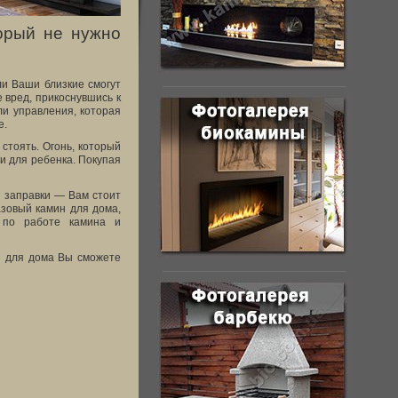
орый не нужно
ли Ваши близкие смогут
 вред, прикоснувшись к
ли управления, которая
е.
стоять. Огонь, который
и для ребенка. Покупая
и заправки — Вам стоит
азовый камин для дома,
й по работе камина и
н для дома Вы сможете