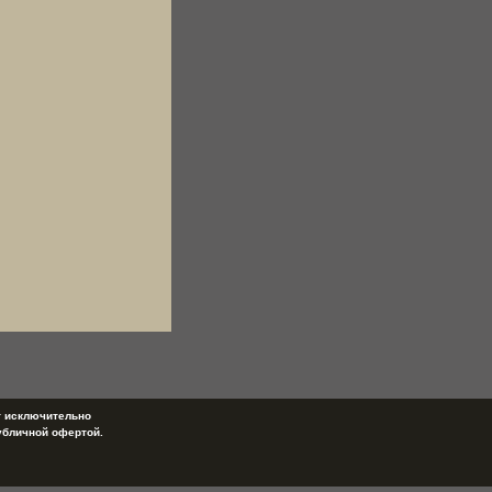
т исключительно
убличной офертой.