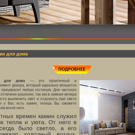
ин для дома
н для дома
— это практичный и
емент декора, который идеально впишется
 приукрасит любую гостиную. Для частного
отличное решение, так как в зимние вечера
осто выключить свет и отдохнуть при свете
ли у Вас есть камин, теперь Вы сможете
ам возле него.
тных времен камин служил
ик тепла и уюта. От него в
сегда было светло, а его
ревало холодный воздух.