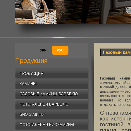
УКР
РУС
Газовый кам
Продукция
ПРОДУКЦИЯ
Газовый ками
замечательный эл
КАМИНЫ
в любой дизайн и
дома камин — это 
САДОВЫЕ КАМИНЫ-БАРБЕКЮ
очень хочется пр
ночника. Но, ес
ФОТОГАЛЕРЕЯ БАРБЕКЮ
отдыхать по вечер
С незапамя
БИОКАМИНЫ
как источн
гостиной в
ФОТОГАЛЕРЕЯ БИОКАМИНЫ
пламя сог