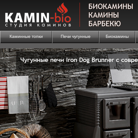
Каминные топки
Печи чугунные
Биокамины