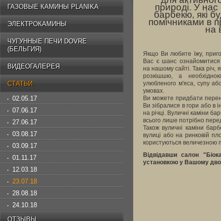
природі. У нас
ГАЗОВЫЕ КАМИНЫ PLANIKA
барбекю, які б
помічниками в п
ЭЛЕКТРОКАМИНЫ
на 
ЧУГУННЫЕ ПЕЧИ DOVRE
(БЕЛЬГИЯ)
Якщо Ви любите їжу, пригот
Вас є шанс ознайомитися
ВИДЕОГАЛЕРЕЯ
на нашому сайті. Така річ, 
розкішшю, а необхідно
СТАТЬИ
улюбленого м'яса, супу аб
умовах.
02.05.17
Ви можете придбати перен
Ви зібралися в гори або в і
07.06.17
на річці. Вуличні каміни б
всього лише потрібно перед
27.06.17
Також вуличні каміни бар
03.08.17
вулиці або на ринковій пло
користуються величезною по
03.09.17
Відвідавши салон "Біок
01.11.17
установкою у Вашому двор
12.03.18
23.07.18
28.08.18
24.10.18
ОТЗЫВЫ