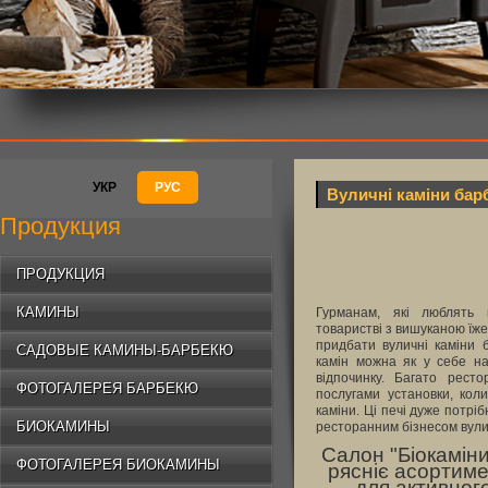
УКР
РУС
Вуличні каміни ба
Продукция
ПРОДУКЦИЯ
КАМИНЫ
Гурманам, які люблять
товаристві з вишуканою їж
придбати вуличні каміни 
САДОВЫЕ КАМИНЫ-БАРБЕКЮ
камін можна як у себе на 
відпочинку. Багато рест
ФОТОГАЛЕРЕЯ БАРБЕКЮ
послугами установки, кол
каміни. Ці печі дуже потрі
БИОКАМИНЫ
ресторанним бізнесом вулич
Салон "Біокаміни
ФОТОГАЛЕРЕЯ БИОКАМИНЫ
рясніє асортим
для активног