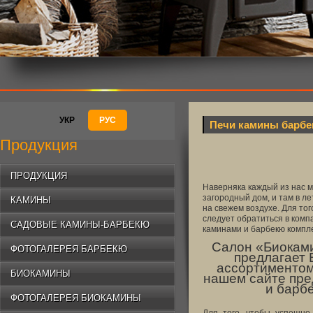
УКР
РУС
Печи камины барб
Продукция
ПРОДУКЦИЯ
Наверняка каждый из нас м
загородный дом, и там в л
КАМИНЫ
на свежем воздухе. Для тог
следует обратиться в комп
САДОВЫЕ КАМИНЫ-БАРБЕКЮ
каминами и барбекю компл
Салон «Биоками
ФОТОГАЛЕРЕЯ БАРБЕКЮ
предлагает 
ассортиментом
БИОКАМИНЫ
нашем сайте пре
и барб
ФОТОГАЛЕРЕЯ БИОКАМИНЫ