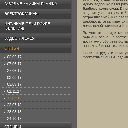
Для того, чтобы успешно
ГАЗОВЫЕ КАМИНЫ PLANIKA
нужно подробно разобрать
барбекю комплексы
. К п
садовых участках или в б
ЭЛЕКТРОКАМИНЫ
встроенную мойку со столик
Барбекю изготавливается 
ЧУГУННЫЕ ПЕЧИ DOVRE
декор печей, каминов и ба
(БЕЛЬГИЯ)
Вы можете насладиться те
года они особенно востре
ВИДЕОГАЛЕРЕЯ
достаточно обогреть боль
нашем сайте есть вся инфо
СТАТЬИ
Наши сотрудники помогу
02.05.17
Адекватные цены и надежно
07.06.17
27.06.17
03.08.17
03.09.17
01.11.17
12.03.18
23.07.18
28.08.18
24.10.18
ОТЗЫВЫ