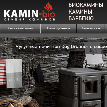
Каминные топки
Печи чугунные
Биокамины