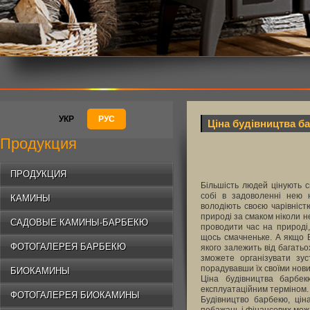
УКР
РУС
Ціна будівництва б
Продукция
ПРОДУКЦИЯ
Більшість людей цінують с
собі в задоволенні нею 
КАМИНЫ
володіють своєю чарівніст
природі за смаком ніколи н
САДОВЫЕ КАМИНЫ-БАРБЕКЮ
проводити час на природі,
щось смачненьке. А якщо 
ФОТОГАЛЕРЕЯ БАРБЕКЮ
якого залежить від багатьо
зможете організувати зус
порадувавши їх своїми нов
БИОКАМИНЫ
Ціна будівництва барбек
експлуатаційним терміном. 
ФОТОГАЛЕРЕЯ БИОКАМИНЫ
Будівництво барбекю, ціна