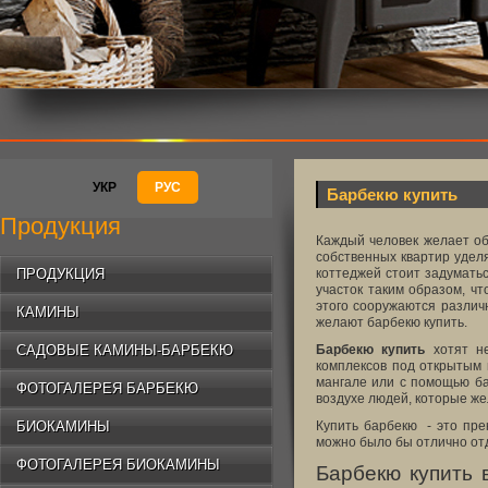
УКР
РУС
Барбекю купить
Продукция
Каждый человек желает об
собственных квартир удел
ПРОДУКЦИЯ
коттеджей стоит задумать
участок таким образом, ч
этого сооружаются различ
КАМИНЫ
желают барбекю купить.
САДОВЫЕ КАМИНЫ-БАРБЕКЮ
Барбекю купить
хотят не
комплексов под открытым 
мангале или с помощью ба
ФОТОГАЛЕРЕЯ БАРБЕКЮ
воздухе людей, которые же
БИОКАМИНЫ
Купить барбекю - это пре
можно было бы отлично отд
ФОТОГАЛЕРЕЯ БИОКАМИНЫ
Барбекю купить 