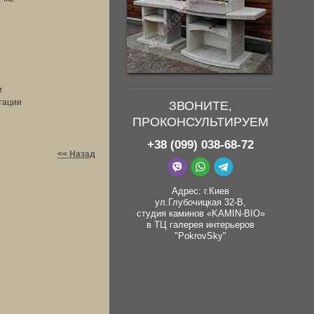
и
атации
ЗВОНИТЕ,
ПРОКОНСУЛЬТИРУЕМ
+38 (099) 038-68-72
<< Назад
Адрес: г.Киев
ул.Глубочицкая 32-В,
студия каминов «KAMIN-BIO»
в ТЦ галерея интерьеров
"PokrovSky"