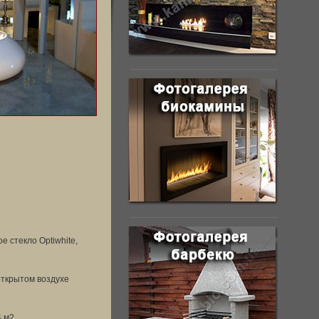
 стекло Optiwhite,
открытом воздухе
4 м2