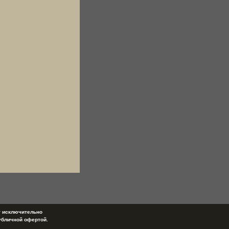
т исключительно
убличной офертой.