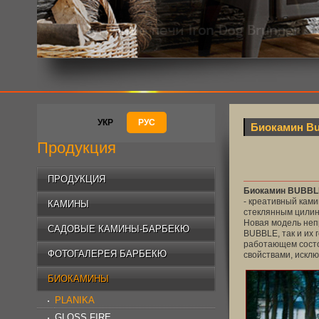
УКР
РУС
Биокамин Bu
Продукция
ПРОДУКЦИЯ
Биокамин BUBBLE
- креативный ками
КАМИНЫ
стеклянным цилин
Новая модель неп
САДОВЫЕ КАМИНЫ-БАРБЕКЮ
BUBBLE, так и их 
работающем состо
ФОТОГАЛЕРЕЯ БАРБЕКЮ
свойствами, исклю
БИОКАМИНЫ
PLANIKA
GLOSS FIRE