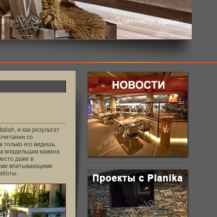
llah, и как результат
очетании со
 только его видишь.
ак владельцам камина
место даже в
кими впитывающими
аботы.