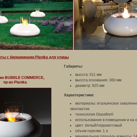
ты с биокаминами Planika для улицы
Габариты:
высота: 611 мм
ин BUBBLE COMMERCE,
высота основания: 360 мм
пр-во Planika
диаметр: 925 мм
Характеристики:
материалы: итальянское закаленное
экопластик
технология Glassfire®
использование в помещении и на 
цвет: белый/терракотовый
объем горелки: 1 л
минимальная площадь комнаты: 1