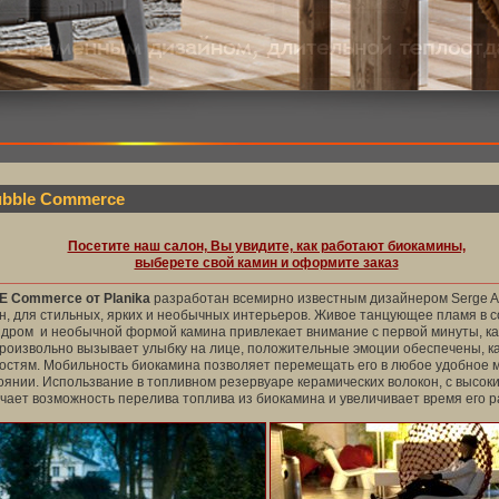
bble Commerce
Посетите наш салон, Вы увидите, как работают биокамины,
выберете свой камин и оформите заказ
 Commerce от Planika
разработан всемирно известным дизайнером Serge Ata
н, для стильных, ярких и необычных интерьеров. Живое танцующее пламя в с
дром и необычной формой камина привлекает внимание с первой минуты, как
роизвольно вызывает улыбку на лице, положительные эмоции обеспечены, к
гостям. Мобильность биокамина позволяет перемещать его в любое удобное 
янии. Использвание в топливном резервуаре керамических волокон, с высо
чает возможность перелива топлива из биокамина и увеличивает время его р