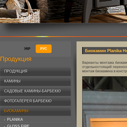
УКР
РУС
Биокамин Planika H
Продукция
Варианты монтажа биоками
отдельностоящий переносно
ПРОДУКЦИЯ
монтаж биокамина в констр
КАМИНЫ
САДОВЫЕ КАМИНЫ-БАРБЕКЮ
ФОТОГАЛЕРЕЯ БАРБЕКЮ
БИОКАМИНЫ
PLANIKA
GLOSS FIRE