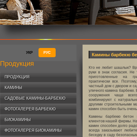
УКР
РУС
Камины барбекю бе
Продукция
Кто не любит шашлык? Вр
руки в знак согласия. Не
ПРОДУКЦИЯ
приготовленные на гр
практически все. Поэтому
частный дом с двором и са
КАМИНЫ
уличного камина барбекю. 
сооружения чаще всего
САДОВЫЕ КАМИНЫ-БАРБЕКЮ
комбинируют с натураль
другими строительными м
ФОТОГАЛЕРЕЯ БАРБЕКЮ
камин способен быть очень
Камины барбекю бетон п
БИОКАМИНЫ
клиентов нашей фирмы. На
камин способен долго радо
ФОТОГАЛЕРЕЯ БИОКАМИНЫ
всегда заказывают любит
беседку в саду безопасны