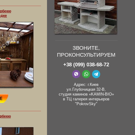
арбекю
едке
ЗВОНИТЕ,
ПРОКОНСУЛЬТИРУЕМ
+38 (099) 038-68-72
Адрес: г.Киев
ул.Глубочицкая 32-В,
студия каминов «KAMIN-BIO»
в ТЦ галерея интерьеров
"PokrovSky"
арбекю