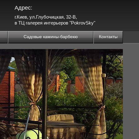
Адрес:
г.Киев, ул.Глубочицкая, 32-В,
в ТЦ галерея интерьеров "PokrovSky"
Садовые камины-барбекю
Контакты