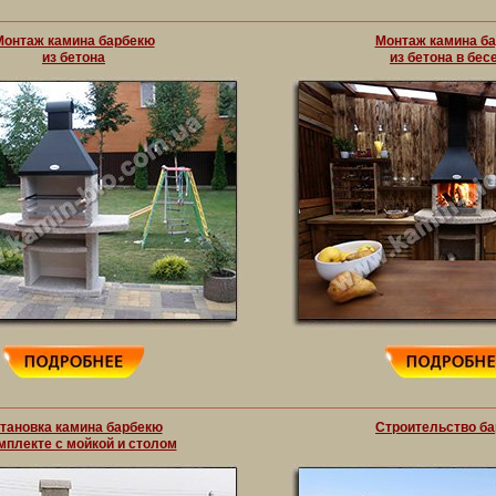
Монтаж камина барбекю
Монтаж камина б
из бетона
из бетона в бес
тановка камина барбекю
Строительство б
мплекте с мойкой и столом