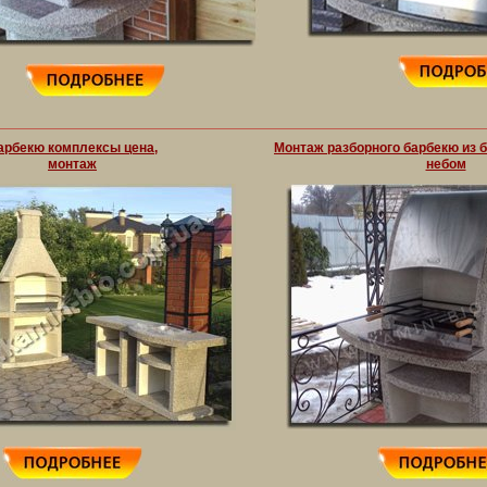
арбекю комплексы цена,
Mонтаж разборного барбекю из 
монтаж
небом