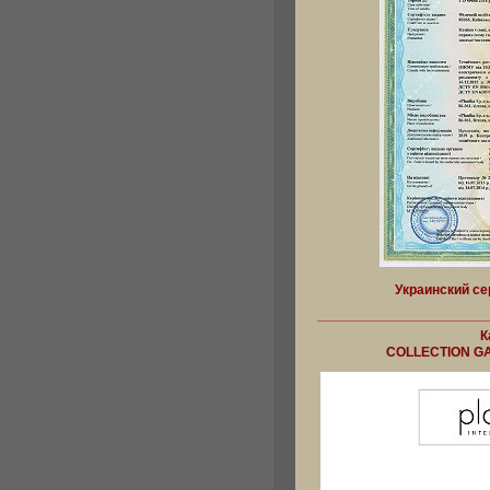
Украинский се
К
COLLECTION GA