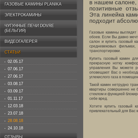
в нашем салоне,
ГАЗОВЫЕ КАМИНЫ PLANIKA
позитивные отз
Эта линейка ками
ЭЛЕКТРОКАМИНЫ
подходит абсолю
ЧУГУННЫЕ ПЕЧИ DOVRE
(БЕЛЬГИЯ)
Газовые камины выглядят 
обоев. Если Вы давно мечт
ВИДЕОГАЛЕРЕЯ
салон и купить газовый к
средневековых фильмах,
транспортировки.
СТАТЬИ
Купить газовый камин дл
02.05.17
прекрасную нотку комфо
управления Вы можете ре
07.06.17
оповещают Вас о необход
27.06.17
углекислого газа в помещен
03.08.17
Такой камин нетрудно тра
квартиры совершенно не б
03.09.17
стеклом и функцией блокир
01.11.17
себе вред.
12.03.18
Хотите купить газовый 
привлекательный для Вас 
23.07.18
28.08.18
24.10.18
ОТЗЫВЫ