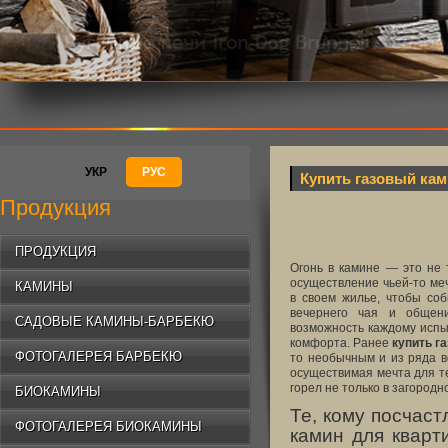
УКР
РУС
Купить газовый ка
Продукция
ПРОДУКЦИЯ
Огонь в камине — это не 
осуществление чьей-то ме
КАМИНЫ
в своем жилье, чтобы соб
вечернего чая и общени
САДОВЫЕ КАМИНЫ-БАРБЕКЮ
возможность каждому испы
комфорта. Ранее
купить г
ФОТОГАЛЕРЕЯ БАРБЕКЮ
то необычным и из ряда в
осуществимая мечта для те
горел не только в загородно
БИОКАМИНЫ
Те, кому посчаст
ФОТОГАЛЕРЕЯ БИОКАМИНЫ
камин для кварт