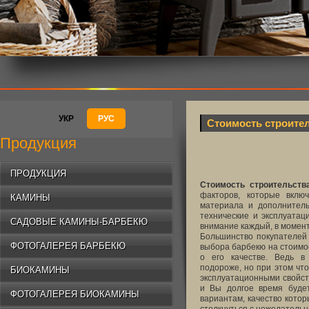
УКР
РУС
Стоимость строите
Продукция
ПРОДУКЦИЯ
Стоимость строительств
факторов, которые включ
КАМИНЫ
материала и дополнитель
технические и эксплуатац
САДОВЫЕ КАМИНЫ-БАРБЕКЮ
внимание каждый, в момент
Большинство покупателей
ФОТОГАЛЕРЕЯ БАРБЕКЮ
выбора барбекю на стоимос
о его качестве. Ведь в
подороже, но при этом чт
БИОКАМИНЫ
эксплуатационными свойст
и Вы долгое время буде
ФОТОГАЛЕРЕЯ БИОКАМИНЫ
вариантам, качество кото