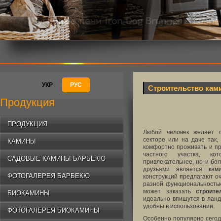
УКР
РУС
Строительство кам
Продукция
ПРОДУКЦИЯ
Любой человек желает о
секторе или на даче так
КАМИНЫ
комфортно проживать и пр
частного участка, к
САДОВЫЕ КАМИНЫ-БАРБЕКЮ
привлекательнее, но и бо
друзьями является кам
ФОТОГАЛЕРЕЯ БАРБЕКЮ
конструкций предлагают о
разной функциональностью
может заказать
строит
БИОКАМИНЫ
идеально впишутся в лан
удобны в использовании.
ФОТОГАЛЕРЕЯ БИОКАМИНЫ
Особенно популярно сегод