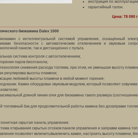
инструкция по эксплуатации
гарантийный талон.
Цена: 78 090 г
ического биокамина Dalex 1000
биокамин с интеллектуальной системой управления, оснащённый элект
иками безопасности с автоматическим отключением и звуковым сопр
 кнопочной панели, так и дистанционно с пульта.
альная система контроля с автоотключением;
горения паров биоэтанола;
технология снижения расхода топлива, при этом, не уменьшая высоту пламен
ая регулировка высоты пламени;
ксации любимой высоты пламени в любой момент горения;
подсказки. Камин оборудован звуковым модулем, который позволяет озвучива
зователю;
аксимальной длиной линии огня для биокамина такого размера (соотношение
й топливный бак для продолжительной работы камина без дозаправки топли
 понятная скрытая панель управления.
стема открывания скрытых отсеков панели управления и заправки камина топ
вления позволяет включить/выключить камин, настроить высоту пламени, бл