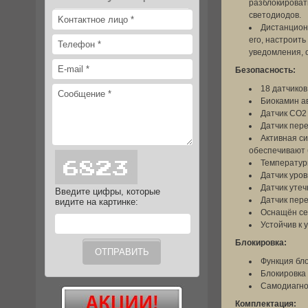
разблокироват
светодиодов.
Дистанционн
его, настроит
уведомления, 
Безопасность:
18 датчико
Биокамин а
Датчик СО2 
Датчик пере
Активная с
обеспечивают 
Температур
Датчик уро
Датчик утеч
Введите цифры, которые
Датчик пере
видите на картинке:
Оснащён се
Устойчив к 
Блокировка:
Функция бл
Блокировка 
Самодиагно
Комплектация: