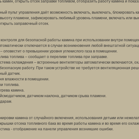
ь камин, открыть отсек заправки топливом, отобразить работу камина и пока
ый пульт управления даёт возможность включать, выключать, блокировать к
ь высоту пламени, зафиксировать любимый уровень пламени, включать или вы
открыть заправочный отсек.
в контроля для безопасной работы камина при использовании внутри помеще
втоматически отключается в случае возникновения любой внештатной ситуац
– оповестит о превышении уровня углекислого газа в помещении.
лива топлива – сообщает о переливе топлива при заправке.
истема охлаждения – встроенные вентиляторы автоматически включаются, о
безопасную работу. При таком устройстве не требуется вентиляционная реш
ный датчик.
вня влажности в помещении.
ки топлива.
грева камина.
йсмодатчиком, датчиком наклона, датчиком срыва пламени.
ударам.
окировки камина от случайного включения, использования детьми или нежел
крышки отсека топливного бака во время работы камина и во время его охла
стика - отображение на панели управления возникшие ошибки.