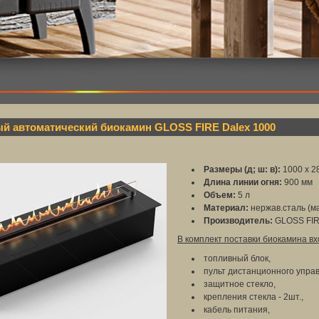
й автоматический биокамин GLOSS FIRE Dalex 1000
Размеры (д; ш: в):
1000 х 2
Длина линии огня:
900 мм
Объем:
5 л
Материал:
нержав.сталь (ма
Производитель:
GLOSS FIR
В комплект поставки биокамина вх
топливный блок,
пульт дистанционного упра
защитное стекло,
крепления стекла - 2шт.,
кабель питания,