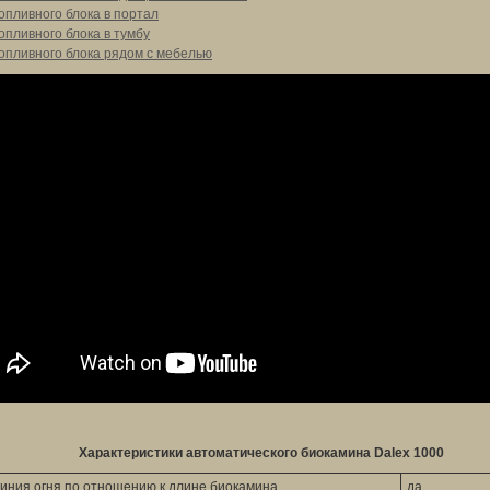
опливного блока в портал
опливного блока в тумбу
опливного блока рядом с мебелью
Характеристики автоматического биокамина Dalex 1000
иния огня по отношению к длине биокамина
да