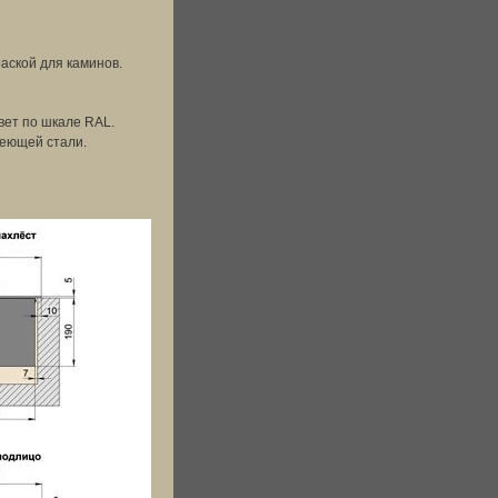
аской для каминов.
вет по шкале RAL.
еющей стали.