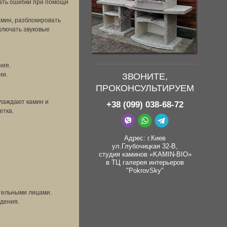
зать ошибки при помощи
амин, разблокировать
ключать звуковые
ния.
ии.
ЗВОНИТЕ,
ПРОКОНСУЛЬТИРУЕМ
хлаждают камин и
+38 (099) 038-68-72
етка.
Адрес: г.Киев
ул.Глубочицкая 32-В,
студия каминов «KAMIN-BIO»
в ТЦ галерея интерьеров
"PokrovSky"
ательными лицами.
ждения.