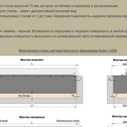
 стекло высотой 70 мм, которое устойчиво к перегреву и раскалыванию.
для стекла – имеет декоративный внешний вид.
ользуемых сталей от 2 до 5 мм. Наружная поверхность надёжно окрашена кр
т камина - чёрный. Возможность окрашивать лицевую поверхность в любой ц
лицевую поверхность выполнить из шлифованной либо полированной нержав
Монтажная схема автоматического биокамина Dalex 1000