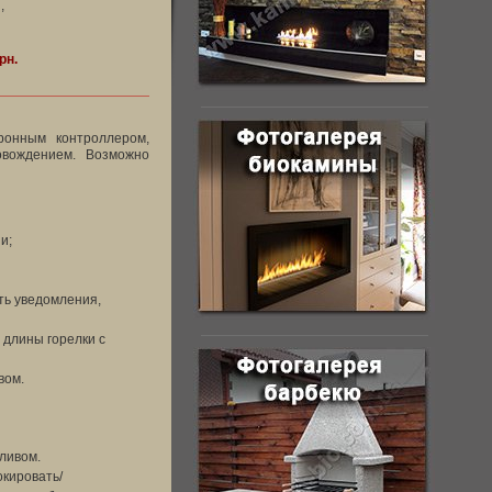
,
рн.
ронным контроллером,
овождением. Возможно
и;
ть уведомления,
 длины горелки с
вом.
ливом.
окировать/