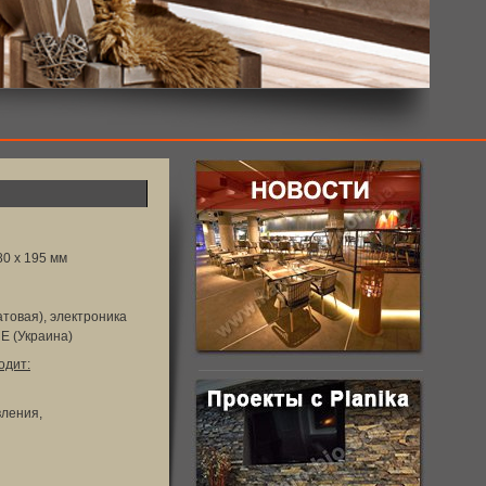
80 х 195 мм
товая), электроника
E (Украина)
одит:
вления,