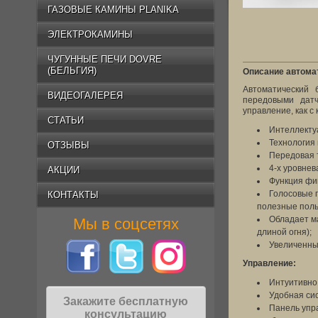
ГАЗОВЫЕ КАМИНЫ PLANIKA
ЭЛЕКТРОКАМИНЫ
ЧУГУННЫЕ ПЕЧИ DOVRE
(БЕЛЬГИЯ)
Описание автомат
Автоматический 
ВИДЕОГАЛЕРЕЯ
передовыми датч
управление, как с
СТАТЬИ
Интеллекту
Технология 
ОТЗЫВЫ
Передовая 
4-х уровнев
АКЦИИ
Функция фи
Голосовые 
КОНТАКТЫ
полезные поль
Обладает м
Мы в соцсетях
длиной огня);
Увеличенны
Управление:
Интуитивно
Удобная си
Закажите бесплатную
Панель упра
консультацию