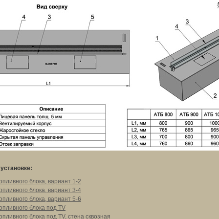
установке:
опливного блока, вариант 1-2
опливного блока, вариант 3-4
опливного блока, вариант 5-6
опливного блока под ТV
опливного блока под ТV, стена сквозная