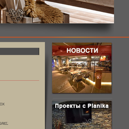
NOX
одит: