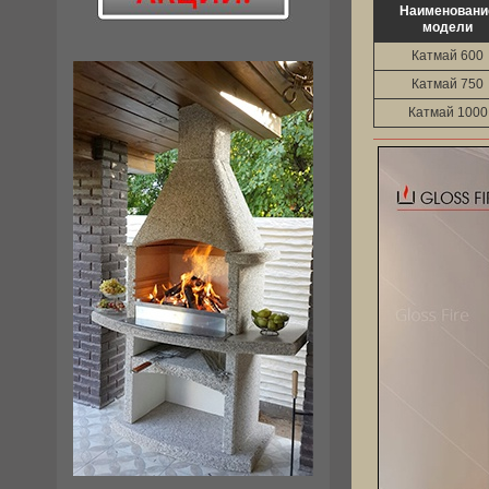
Наименовани
модели
Катмай 600
Катмай 750
Катмай 1000