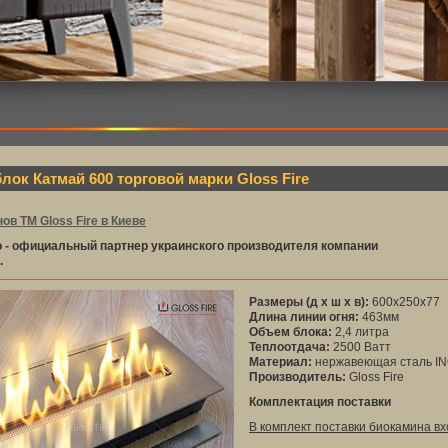
ок Катмай 600 торговой марки Gloss Fire
ов ТМ Gloss Fire в Киеве
o - официальный партнер украинского производителя компании
.
Размеры (д х ш х в):
600х250x77
Длина линии огня:
463мм
Объем блока:
2,4 литра
Теплоотдача:
2500 Ватт
Материал:
нержавеющая сталь I
Производитель:
Gloss Fire
Комплектация поставки
В комплект поставки биокамина вх