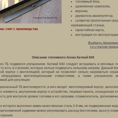
топливный блок,
удлинённая зажигалка,
воронка,
держатель-манипулятор,
салфетка пропитанная сред
нержавеющей сталью,
на: снят с производства
гарантийная карта,
инструкция по эксплуатаци
Выбрать биокамин
со стеклом перед
Описание топливного блока Катмай 600
го ТБ подвергся улучшениям. Катмай 600 следует встраивать в гипсовые 
 то есть в строения, которые нельзя подвергать сильному нагреву. Данный 
ой корпус с вентиляцией, который не позволяет сильно нагреваться огра
 оборудована вентиляционными отверстиями, а также улучшенное вн
жкой для регуляции.
иональный ТБ вентилируется, в него входят: вентилируемый корпус, выпол
го элемента, внутренние корпус и устройство, лицевая панель, оснащенная о
сто для контроля уровня топлива и его заправки, пламегаситель, эргономичн
з которого выполнен камин качественная сталь 2-8 мм, не подверженная кор
эргономичной задвижки можно регулировать расход биотоплива, высоту плам
 горения.