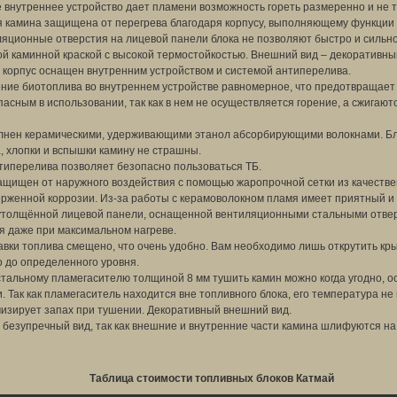
внутреннее устройство дает пламени возможность гореть размеренно и не т
я камина защищена от перегрева благодаря корпусу, выполняющему функции
ляционные отверстия на лицевой панели блока не позволяют быстро и сильно
й каминной краской с высокой термостойкостью. Внешний вид – декоративны
 корпус оснащен внутренним устройством и системой антиперелива.
ние биотоплива во внутреннем устройстве равномерное, что предотвращает 
асным в использовании, так как в нем не осуществляется горение, а сжигают
лнен керамическими, удерживающими этанол абсорбирующими волокнами. Бл
, хлопки и вспышки камину не страшны.
типерелива позволяет безопасно пользоваться ТБ.
ащищен от наружного воздействия с помощью жаропрочной сетки из качест
ерженной коррозии. Из-за работы с керамоволокном пламя имеет приятный и 
утолщённой лицевой панели, оснащенной вентиляционными стальными отвер
 даже при максимальном нагреве.
вки топлива смещено, что очень удобно. Вам необходимо лишь открутить кры
о до определенного уровня.
тальному пламегасителю толщиной 8 мм тушить камин можно когда угодно, о
. Так как пламегаситель находится вне топливного блока, его температура не
изирует запах при тушении. Декоративный внешний вид.
 безупречный вид, так как внешние и внутренние части камина шлифуются н
Таблица стоимости топливных блоков Катмай