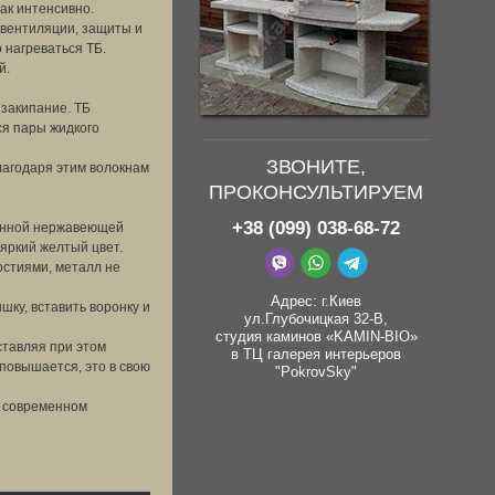
ак интенсивно.
 вентиляции, защиты и
 нагреваться ТБ.
й.
закипание. ТБ
ся пары жидкого
ЗВОНИТЕ,
агодаря этим волокнам
ПРОКОНСУЛЬТИРУЕМ
+38 (099) 038-68-72
венной нержавеющей
яркий желтый цвет.
стиями, металл не
Адрес: г.Киев
шку, вставить воронку и
ул.Глубочицкая 32-В,
студия каминов «KAMIN-BIO»
ставляя при этом
в ТЦ галерея интерьеров
 повышается, это в свою
"PokrovSky"
а современном