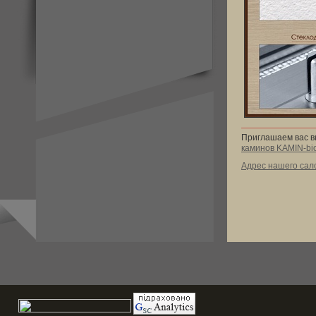
Приглашаем вас в
каминов KAMIN-bio
Адрес нашего сал