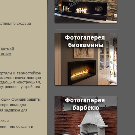
ством по уходу за
и.
 Катмай
 огнем
порталы и термостойкое
блок имеет впечатляющее
ждающим конструкциям,
утреннее устройство.
няющий функции защиты
тверстиями для
ая задвижка для
розии.
ени, теплоотдачу и