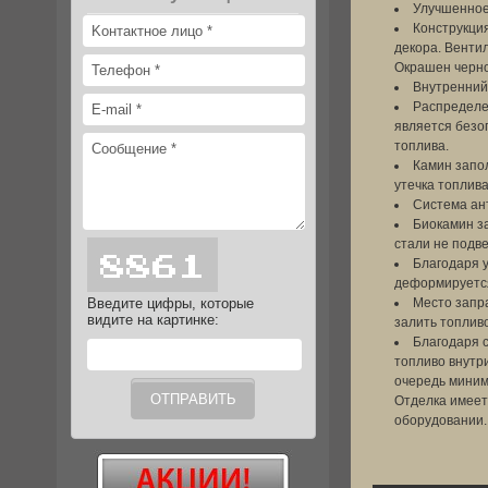
Улучшенное 
Конструкци
декора. Венти
Окрашен черно
Внутренний
Распределе
является безоп
топлива.
Камин запо
утечка топлива
Система ан
Биокамин з
стали не подв
Благодаря 
деформируется
Введите цифры, которые
Место запра
видите на картинке:
залить топлив
Благодаря с
топливо внутри
очередь миним
Отделка имеет
оборудовании.