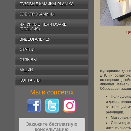
ГАЗОВЫЕ КАМИНЫ PLANIKA
ЭЛЕКТРОКАМИНЫ
ЧУГУННЫЕ ПЕЧИ DOVRE
(БЕЛЬГИЯ)
Це
ВИДЕОГАЛЕРЕЯ
СТАТЬИ
ОТЗЫВЫ
АКЦИИ
Функционал данно
ДПС, гипсокартон,
оснащение: двойн
КОНТАКТЫ
лицевая панель
Оборудован задви
Мы в соцсетях
Полнофункц
и декоративно
вентиляции, ме
регуляции.
Материал, и
С помощью 
Закажите бесплатную
интенсивность
консультацию