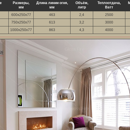
е
Размеры,
Длина линии огня,
Объём,
Теплоотдача,
М
мм
мм
литр
Ватт
600х250х77
463
2,4
2500
750х250х77
613
3,2
3000
1000х250х77
863
4,3
4000