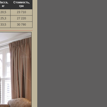
асса,
Стоимость,
кг
грн
20,5
23 710
25,3
27 220
33,5
30 790