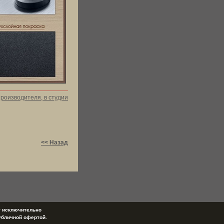
производителя, в студии
<< Назад
т исключительно
убличной офертой.