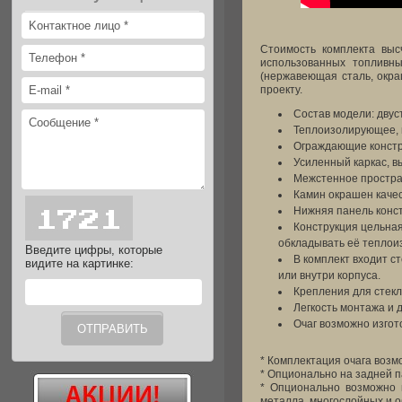
Стоимость комплекта выс
использованных топливны
(нержавеющая сталь, окра
проекту.
Состав модели: двус
Теплоизолирующее, 
Ограждающие констр
Усиленный каркас, в
Межстенное простра
Камин окрашен качес
Нижняя панель конс
Конструкция цельная
обкладывать её теплои
Введите цифры, которые
В комплект входит 
видите на картинке:
или внутри корпуса.
Крепления для стекл
Легкость монтажа и 
Очаг возможно изгот
* Комплектация очага возм
* Опционально на задней п
* Опционально возможно 
металла, многослойных и 