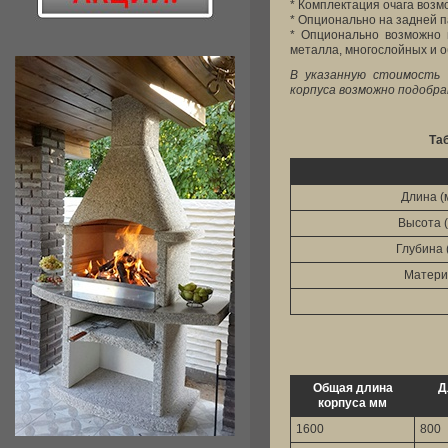
* Комплектация очага возм
* Опционально на задней п
* Опционально возможно 
металла, многослойных и 
В указанную стоимость 
корпуса возможно подобра
Та
Длина (
Высота (
Глубина 
Матери
Общая длина
Д
корпуса мм
1600
800