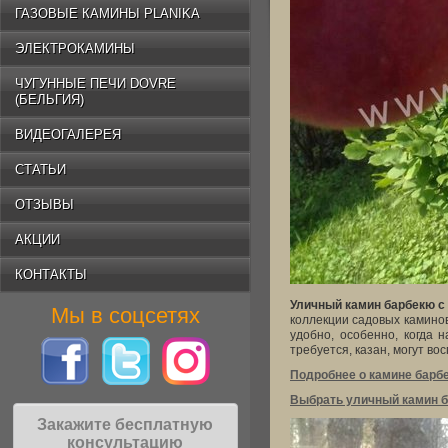
ГАЗОВЫЕ КАМИНЫ PLANIKA
ЭЛЕКТРОКАМИНЫ
ЧУГУННЫЕ ПЕЧИ DOVRE
(БЕЛЬГИЯ)
ВИДЕОГАЛЕРЕЯ
СТАТЬИ
ОТЗЫВЫ
АКЦИИ
КОНТАКТЫ
Уличный камин барбекю 
Мы в соцсетях
коллекции садовых каминов
удобно, особенно, когда
требуется, казан, могут во
Подробнее о камине барб
Выбрать уличный камин б
Закажите бесплатную
консультацию