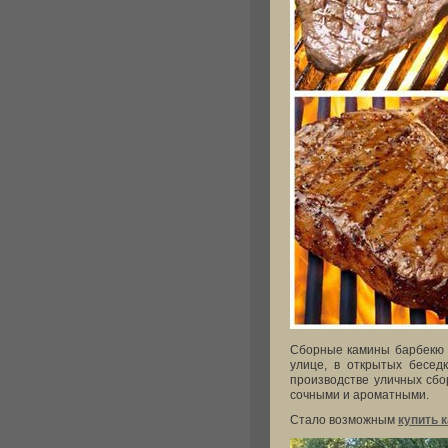
Сборные камины барбекю 
улице, в открытых беседк
производстве уличных сбо
сочными и ароматными.
Стало возможным
купить 